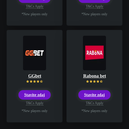
T&Cs Apply
T&Cs Apply
*New players only
*New players only
GGbet
Rabona bet
Stavite zdaj
Stavite zdaj
T&Cs Apply
T&Cs Apply
*New players only
*New players only