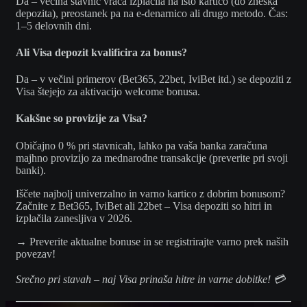
Da – večina stavnic vrača izplačila na isto kartico (do zneska
depozita), preostanek pa na e-denarnico ali drugo metodo. Čas:
1–5 delovnih dni.
Ali Visa depozit kvalificira za bonus?
Da – v večini primerov (Bet365, 22bet, IviBet itd.) se depoziti z
Visa štejejo za aktivacijo welcome bonusa.
Kakšne so provizije za Visa?
Običajno 0 % pri stavnicah, lahko pa vaša banka zaračuna
majhno provizijo za mednarodne transakcije (preverite pri svoji
banki).
Iščete najbolj univerzalno in varno kartico z dobrim bonusom?
Začnite z Bet365, IviBet ali 22bet – Visa depoziti so hitri in
izplačila zanesljiva v 2026.
→ Preverite aktualne bonuse in se registrirajte varno prek naših
povezav!
Srečno pri stavah – naj Visa prinaša hitre in varne dobitke! 💳