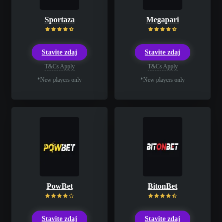
Sportaza
Megapari
Stavite zdaj
Stavite zdaj
T&Cs Apply
T&Cs Apply
*New players only
*New players only
PowBet
BitonBet
Stavite zdaj
Stavite zdaj