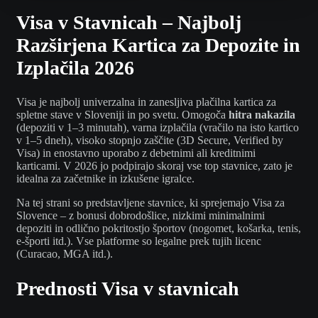
Visa v Stavnicah – Najbolj
Razširjena Kartica za Depozite in
Izplačila 2026
Visa je najbolj univerzalna in zanesljiva plačilna kartica za
spletne stave v Sloveniji in po svetu. Omogoča
hitra nakazila
(depoziti v 1–3 minutah), varna izplačila (vračilo na isto kartico
v 1–5 dneh), visoko stopnjo zaščite (3D Secure, Verified by
Visa) in enostavno uporabo z debetnimi ali kreditnimi
karticami. V 2026 jo podpirajo skoraj vse top stavnice, zato je
idealna za začetnike in izkušene igralce.
Na tej strani so predstavljene stavnice, ki sprejemajo Visa za
Slovence – z bonusi dobrodošlice, nizkimi minimalnimi
depoziti in odlično pokritostjo športov (nogomet, košarka, tenis,
e-športi itd.). Vse platforme so legalne prek tujih licenc
(Curacao, MGA itd.).
Prednosti Visa v stavnicah