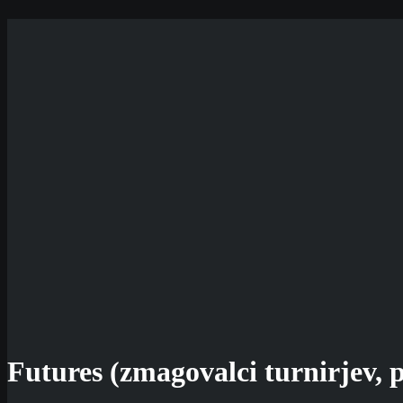
Domov
Napovedi
Stavni
E-sp
Slov
Krip
Nov
Top-
Bonus
Načini pla
Krip
Mas
Visa
Pay
Nete
App
Goo
Pay
Skri
Futures (zmagovalci turnirjev, 