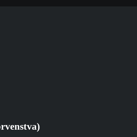
ce
ort-stavnice
enske Stavnice
to Stavnice
e Stavnice
Stavnice
i
čila
tovalute
terCard
SafeCard
ller
le Pay
gle Pay
Pal
ll
prvenstva)