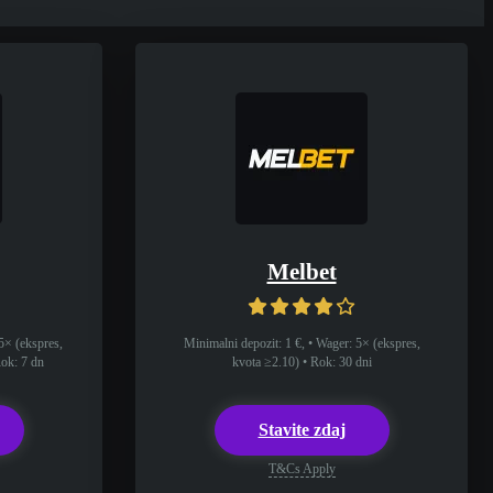
Melbet
5× (ekspres,
Minimalni depozit: 1 €, • Wager: 5× (ekspres,
Rok: 7 dn
kvota ≥2.10) • Rok: 30 dni
Stavite zdaj
T&Cs Apply