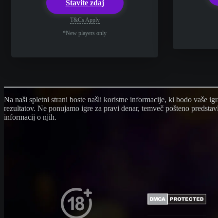
Stavite zdaj
T&Cs Apply
*New players only
Na naši spletni strani boste našli koristne informacije, ki bodo vaše
rezultatov. Ne ponujamo igre za pravi denar, temveč pošteno predsta
informacij o njih.