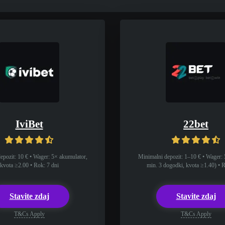
IviBet
22bet
epozit: 10 € • Wager: 5× akumulator,
Minimalni depozit: 1–10 € • Wager: 
kvota ≥2.00 • Rok: 7 dni
min. 3 dogodki, kvota ≥1.40) • 
Stavite zdaj
Stavite zdaj
T&Cs Apply
T&Cs Apply