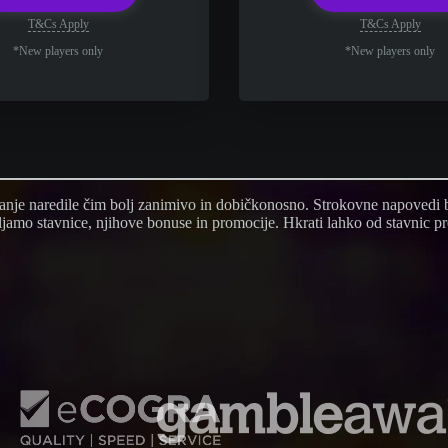
T&Cs Apply
T&Cs Apply
*New players only
*New players only
 igranje naredile čim bolj zanimivo in dobičkonosno. Strokovne napoved
vljamo stavnice, njihove bonuse in promocije. Hkrati lahko od stavnic